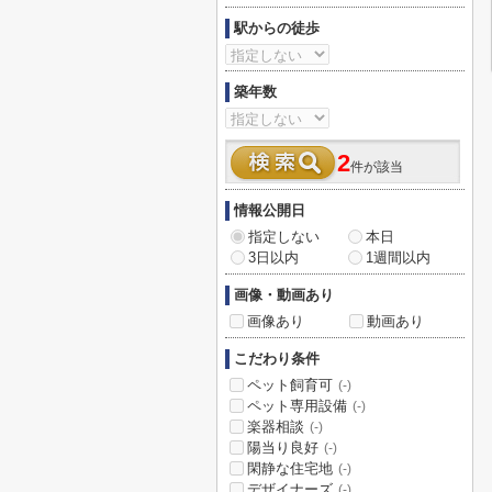
駅からの徒歩
築年数
2
件が該当
情報公開日
指定しない
本日
3日以内
1週間以内
画像・動画あり
画像あり
動画あり
こだわり条件
ペット飼育可
(-)
ペット専用設備
(-)
楽器相談
(-)
陽当り良好
(-)
閑静な住宅地
(-)
デザイナーズ
(-)