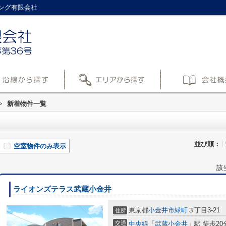
ング有限会社
>
新着物件一覧
並び順：
空室物件のみ表示
該
ライオンズテラス武蔵小金井
東京都
小金井市
緑町
３丁目3-21
住所
交通
中央線
「
武蔵小金井
」駅 徒歩20