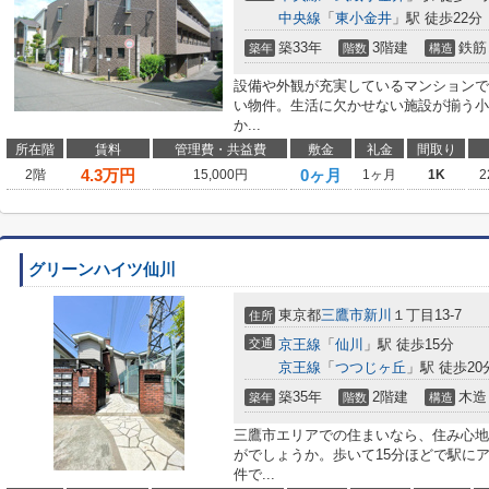
中央線
「
東小金井
」駅 徒歩22分
築33年
3階建
鉄筋
築年
階数
構造
設備や外観が充実しているマンションで
い物件。生活に欠かせない施設が揃う小
か...
所在階
賃料
管理費・共益費
敷金
礼金
間取り
4.3
万円
0ヶ月
2階
15,000円
1ヶ月
1K
2
グリーンハイツ仙川
東京都
三鷹市
新川
１丁目13-7
住所
交通
京王線
「
仙川
」駅 徒歩15分
京王線
「
つつじヶ丘
」駅 徒歩20
築35年
2階建
木造
築年
階数
構造
三鷹市エリアでの住まいなら、住み心地
がでしょうか。歩いて15分ほどで駅に
件で...