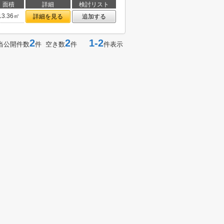
面積
詳細
検討リスト
13.36㎡
詳細を見る
追加する
2
2
1-2
当公開件数
件 空き数
件
件表示