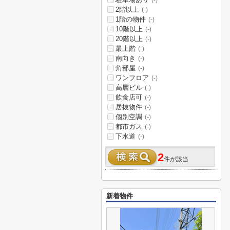
(-)
2階以上
(-)
1階の物件
(-)
10階以上
(-)
20階以上
(-)
最上階
(-)
南向き
(-)
角部屋
(-)
ワンフロア
(-)
高層ビル
(-)
飲食店可
(-)
居抜物件
(-)
個別空調
(-)
都市ガス
(-)
下水道
(-)
2
件が該当
新着物件