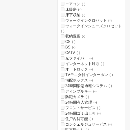
エアコン
(-)
床暖房
(-)
床下収納
(-)
ウォークインクロゼット
(-)
ウォークインシューズクロゼット
(-)
収納豊富
(-)
CS
(-)
BS
(-)
CATV
(-)
光ファイバー
(-)
インターネット対応
(-)
オートロック
(-)
TVモニタ付インターホン
(-)
宅配ボックス
(-)
24時間緊急通報システム
(-)
ディンプルキー
(-)
防犯カメラ
(-)
24時間有人管理
(-)
フロントサービス
(-)
24時間ゴミ出し可
(-)
住戸内覧可能
(-)
コンシェルジュサービス
(-)
駐車場あり