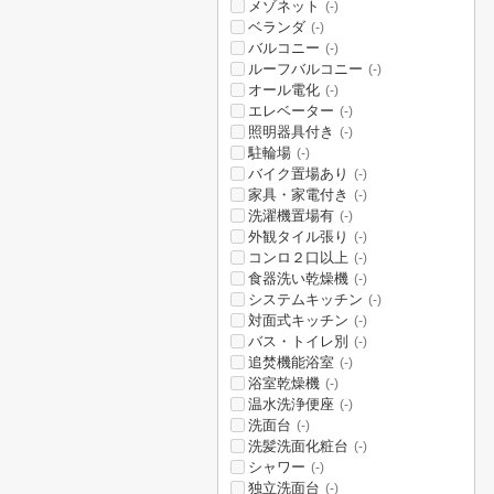
メゾネット
(-)
ベランダ
(-)
バルコニー
(-)
ルーフバルコニー
(-)
オール電化
(-)
エレベーター
(-)
照明器具付き
(-)
駐輪場
(-)
バイク置場あり
(-)
家具・家電付き
(-)
洗濯機置場有
(-)
外観タイル張り
(-)
コンロ２口以上
(-)
食器洗い乾燥機
(-)
システムキッチン
(-)
対面式キッチン
(-)
バス・トイレ別
(-)
追焚機能浴室
(-)
浴室乾燥機
(-)
温水洗浄便座
(-)
洗面台
(-)
洗髪洗面化粧台
(-)
シャワー
(-)
独立洗面台
(-)