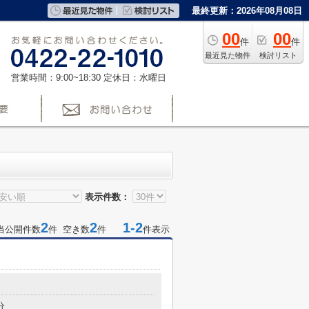
最終更新：2026年08月08日
00
00
件
件
最近見た物件
検討リスト
営業時間：9:00~18:30
定休日：水曜日
表示件数：
2
2
1-2
当公開件数
件 空き数
件
件表示
分