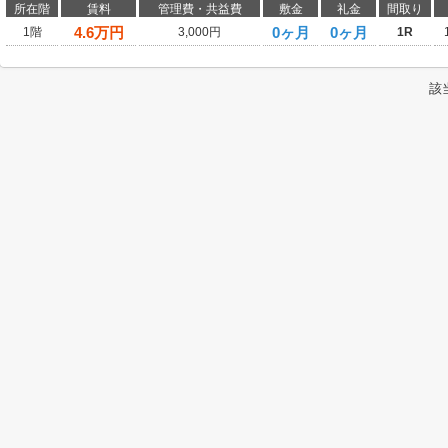
所在階
賃料
管理費・共益費
敷金
礼金
間取り
4.6
万円
0ヶ月
0ヶ月
1階
3,000円
1R
該