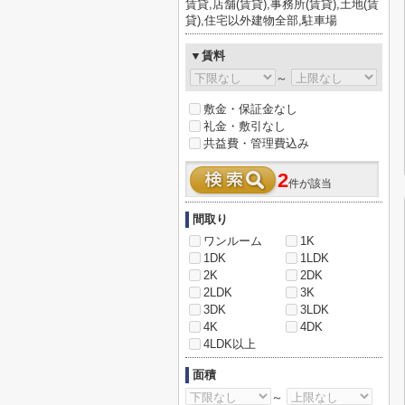
賃貸,店舗(賃貸),事務所(賃貸),土地(賃
貸),住宅以外建物全部,駐車場
▼賃料
～
敷金・保証金なし
礼金・敷引なし
共益費・管理費込み
2
件が該当
間取り
ワンルーム
1K
1DK
1LDK
2K
2DK
2LDK
3K
3DK
3LDK
4K
4DK
4LDK以上
面積
～